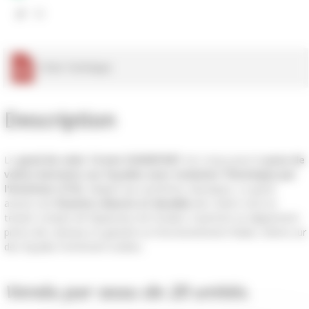
 Fiche Technique
Description
Le
gond de volet 14 mm ISODEPORT
est conçu pour la
pose de
volets battants sur façades avec Isolation Thermique par
l'Extérieur (ITE)
. Adapté aux systèmes classiques, ce gond
assure une
fixation robuste et durable
des volets tout en
tenant compte de l'épaisseur de l'isolant. Il permet un alignement
précis des vantaux et garantit un fonctionnement fluide, même sur
des façades fortement isolées.
Vendu par seau de 20 unités.