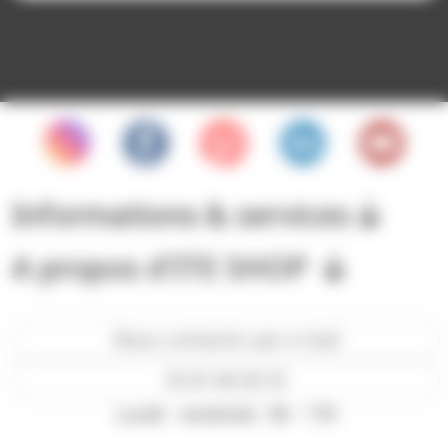
Informations & services
A propos d'ITE SHOP
Nous contacter par e-mail
05 81 80 00 35
Lundi - vendredi : 9h - 17h