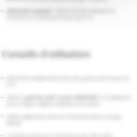
Utilisations typiques
: fixation de volets battants en
rénovation ou construction neuve avec ITE.
Conseils d'utilisation
Déterminer l'emplacement précis des gonds avant la pose de
l'ITE.
Utiliser le
gond de volet 14 mm ISODEPORT
en combinaison
avec un déport adapté à l'épaisseur de l'isolant.
Vérifier l'alignement vertical et horizontal avant le serrage
définitif.
Contrôler l'ouverture et la fermeture des volets après