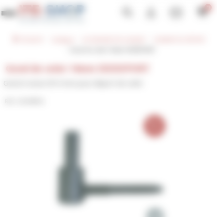
Panneau de gestion des cookies
0
Toggle navigation
ITE-SHOP
Catalogue
ACCESSOIRE ITE & FAÇADE
ELEMENT DE DÉPORT
Gond de volet 14mm ISODEPORT
Gond de volet 14mm ISODEPORT
Gond à visser Ø14 mm pour déport de volet
GEO00012