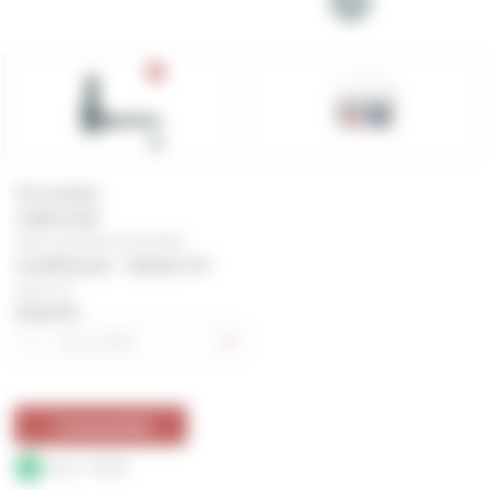
Prix unitaire
7,02
€
HT
Vendu par BOITE de 20,00 PIECE
Conditionné : 140,40 € HT
8,42 € TTC
Quantité
Commander
Stock : 947,00