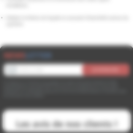
installation.
Réaliser la finition de façade en assurant l'étanchéité autour du
système.
NEWS
LETTER
En cliquant sur “S’inscrire” vous acceptez de recevoir des communications et offres
commerciales de la part d’ITE SHOP. Vous pourrez vous désinscrire en nous contact
directement sur
contact@ite-shop.com
ou via le lien de désinscription en bas des e-mails
de notre part à tout moment.
Les avis de nos clients !