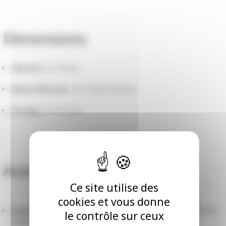
Dimensions
Clavette
: Ø 14 mm.
Queue filet bois
: Ø 12 mm x 90 mm.
Perçage
: Ø 10,5 mm.
Avantages
Ce site utilise des
cookies et vous donne
Diamètre 14 mm standard
: compatible avec la majorité des
le contrôle sur ceux
volets battants.