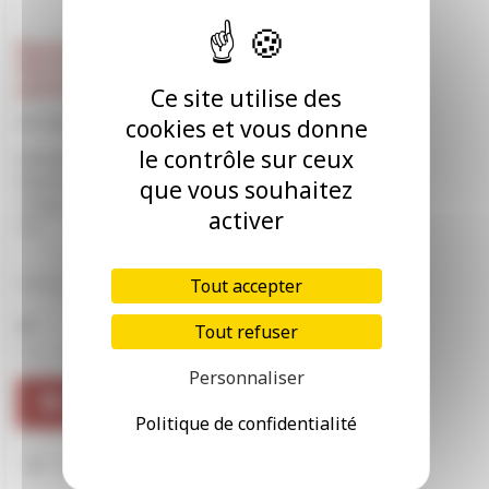
Baumit NivoFix 25 kg
Mortier-colle pour
panneaux isolants ITE
Ce site utilise des
BAU00043
cookies et vous donne
le contrôle sur ceux
Mortier-colle en poudre
Baumit NivoFix 25 kg pour
que vous souhaitez
collage de panneaux isolants
activer
ITE
Tout accepter
Vendu par SAC
Tout refuser
T.V.A. : 20.00%
Personnaliser
Commander
Politique de confidentialité