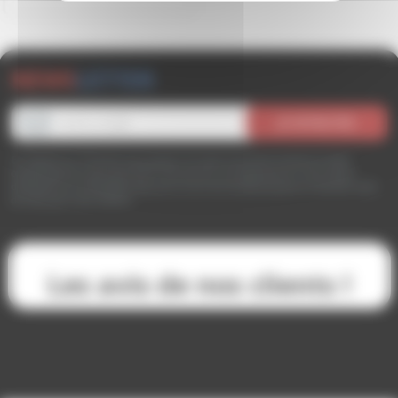
NEWS
LETTER
En cliquant sur “S’inscrire” vous acceptez de recevoir des communications et offres
commerciales de la part d’ITE SHOP. Vous pourrez vous désinscrire en nous contact
directement sur
contact@ite-shop.com
ou via le lien de désinscription en bas des e-mails
de notre part à tout moment.
Les avis de nos clients !