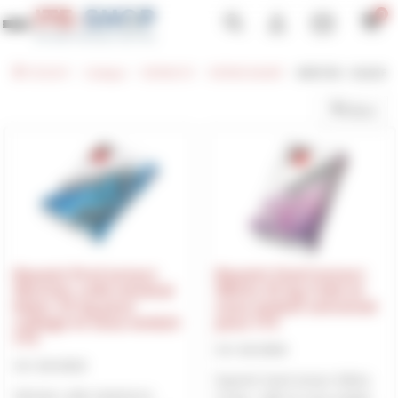
Panneau de gestion des cookies
0
Toggle navigation
ITE-SHOP
Catalogue
SYSTEME ITE
SYSTEME BAUMIT
MORTIER - CALAGE
Filtrer
Baumit ProContact
Baumit StarContact
Mortier-colle minéral
White 25 kg Colle et
blanc 25 kg pour
sous-enduit universel
collage et sous-enduit
pour ITE
ITE
BAU00045
BAU00220
Baumit StarContact White
Mortier-colle minéral en