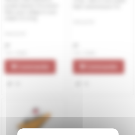
25 kg : colle et sous-enduit
poudre Baumit ProContact
blanc universel pour ITE.
blanc pour collage et sous-
enduit ITE 25 kg
Vendu par SAC
Vendu par SAC
T.V.A. : 20.00%
T.V.A. : 20.00%
Commander
Commander