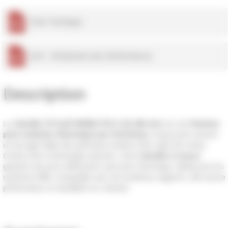
 Fiche Technique
 DoP - Déclaration des Performances
Description
La
cheville ITE EJOTHERM STR-U 2G 295 mm
est une
fixation
pour isolation thermique par l'extérieur
conçue pour assurer
un ancrage fiable des panneaux isolants (PSE, laine de roche).
Dotée d'une technologie avancée, cette
cheville à rosace
garantit une pose affleurante sans pont thermique, idéale pour les
systèmes
ITE
. Compatible avec de nombreux supports, elle assure
performance et durabilité sur chantier.