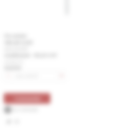
Prix unitaire
101,61
€
HT
Vendu par BOITE
Conditionné : 101,61 € HT
121,93 € TTC
Quantité
Commander
Sur commande