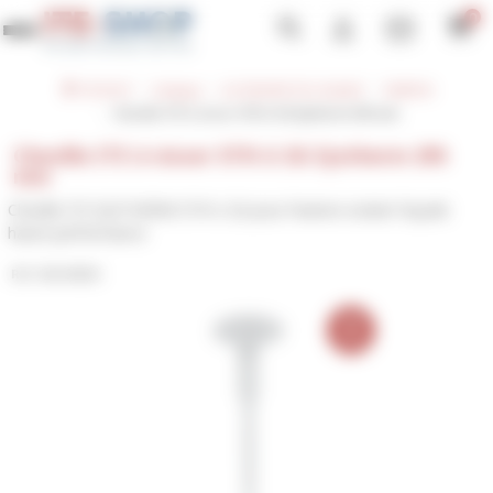
Panneau de gestion des cookies
0
Toggle navigation
ITE-SHOP
Catalogue
ACCESSOIRE ITE & FAÇADE
FIXATION
Cheville ITE à visser STR-U 2G Ejotherm 295 mm
Cheville ITE à visser STR-U 2G Ejotherm 295
mm
Cheville ITE EJOTHERM STR-U 2G pour fixation isolant façade
haute performance
BAU00230