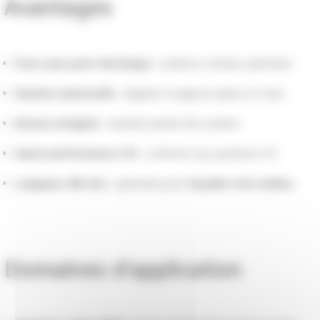
Avantages
Pose sans pont thermique
: isolation continue optimisée
Fixation universelle
: adaptée à supports pleins et creux
Rosace intégrée
: maintien parfait des isolants
Haute performance ITE
: conforme aux systèmes ITE
Longueur 295 mm
: optimisée pour
façades très isolées
Domaines d'application