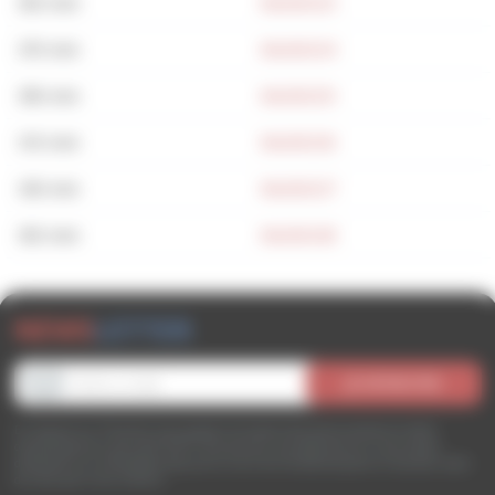
355 mm
BAU00233
375 mm
BAU00234
395 mm
BAU00235
415 mm
BAU00236
435 mm
BAU00237
455 mm
BAU00238
NEWS
LETTER
En cliquant sur “S’inscrire” vous acceptez de recevoir des communications et offres
commerciales de la part d’ITE SHOP. Vous pourrez vous désinscrire en nous contact
directement sur
contact@ite-shop.com
ou via le lien de désinscription en bas des e-mails
de notre part à tout moment.