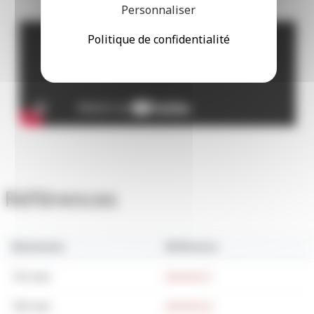
Personnaliser
Politique de confidentialité
Références
Dimension
Référence
115 mm
BAU00221
135 mm
BAU00222